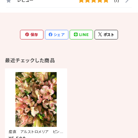
レビュー
(1)
保存
シェア
LINE
ポスト
最近チェックした商品
産直 アルストロメリア ピンク
系 信州原村産