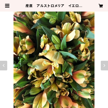
産直 アルストロメリア イエロー
系 信州原村 | フラワーショップアル
ル