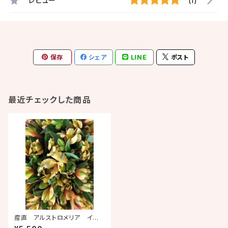
レビュー
(1)
保存
シェア
LINE
ポスト
最近チェックした商品
産直 アルストロメリア イエ
ロー系 信州原村